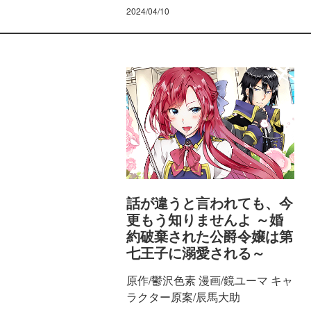
2024/04/10
話が違うと言われても、今
更もう知りませんよ ～婚
約破棄された公爵令嬢は第
七王子に溺愛される～
原作/鬱沢色素 漫画/鏡ユーマ キャ
ラクター原案/辰馬大助