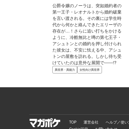
公爵令嬢のノーラは、突如婚約者の
第一王子・レオナルトから婚約破棄
を言い渡される。その裏には学生時
代から何かと絡んできたエリーザの
存在が…！さらに追い打ちをかける
ように、冷酷無比と噂の第七王子・
アシュトンとの婚約を押し付けられ
た彼女は、不安に怯える中、アシュ
トンの屋敷を訪れる。しかし待ち受
けていたのは意外な展開で――!?
異世界・異能力
女性向け異世界
TOP
運営会社
ヘルプ／使い
Cookie設定
お問い合わせ