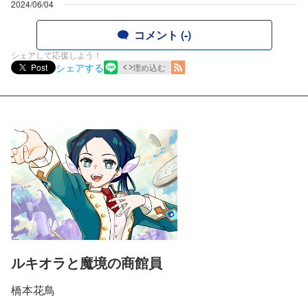
2024/06/04
コメント (-)
シェアして応援しよう！
シェアする
Post
埋め込む
ルキオラと魔境の商館員
橋本花鳥