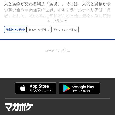
人と魔物が交わる場所「魔境」。そこは、人間と魔物が争
い奪い合う弱肉強食の世界。ルキオラ・ルナトリアは「勇
者」として、戦いの先に平和があると信じ魔物を倒し続け
もっと見る
ていた。魔境の品を買い漁る、商館員ビルキス・ドラコと
出会うまでは──。欲しいモノは、「力」ではなく「商
ヒューマンドラマ
アクション・バトル
談」で勝ち取れ！たとえ相手が魔物であろうとも!!異種族
貿易物語、開幕!!
ローディング中…