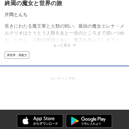
終焉の魔女と世界の旅
片岡とんち
長きにわたる魔王軍と人類の戦い。最凶の魔女エレナ・メ
ルクリオはとうとう人類をあと一歩のところまで追いつめ
た。しかし、人類の抵抗にあい、魔力を失ってしまう！
もっと見る
「くそ…！覚えておれ、忌まわしき人間！」再び魔力が戻
ったら、今度こそ人類を終わらせる——、はずだったが、
異世界・異能力
素朴で優しい村人タロと出会ったことで、逆に“人助け”の
旅をすることになってしまって――!?元・最凶の魔女が世
界を巡る、異文化冒険ファンタジー！
ローディング中…