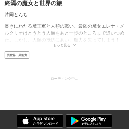
終焉の魔女と世界の旅
片岡とんち
長きにわたる魔王軍と人類の戦い。最凶の魔女エレナ・メ
ルクリオはとうとう人類をあと一歩のところまで追いつめ
た。しかし、人類の抵抗にあい、魔力を失ってしまう！
もっと見る
「くそ…！覚えておれ、忌まわしき人間！」再び魔力が戻
ったら、今度こそ人類を終わらせる——、はずだったが、
異世界・異能力
素朴で優しい村人タロと出会ったことで、逆に“人助け”の
旅をすることになってしまって――!?元・最凶の魔女が世
界を巡る、異文化冒険ファンタジー！
ローディング中…