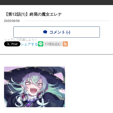
【第12話(1)】終焉の魔女エレナ
2025/06/09
コメント (-)
シェアして応援しよう！
シェアする
Post
埋め込む