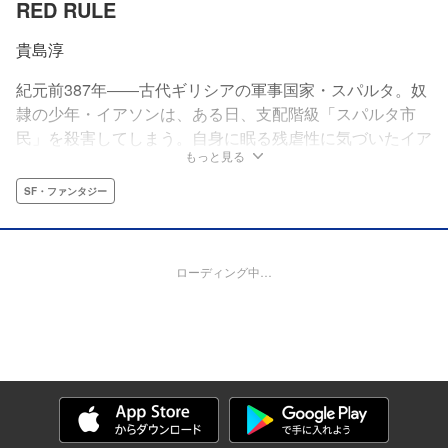
RED RULE
貴島淳
紀元前387年――古代ギリシアの軍事国家・スパルタ。奴
隷の少年・イアソンは、ある日、支配階級「スパルタ市
民」を殺害してしまう。自身に眠る残虐性に気づいたイア
もっと見る
ソンは、支配階級の頂点「エフォロス」を目指すべく、戦
士教育という名の生き地獄に身を投じていく――。人類史
SF・ファンタジー
上“最凶最悪の国家”で繰り広げられる、血で血を洗う下克
上ダークヒーロー譚!!
ローディング中…