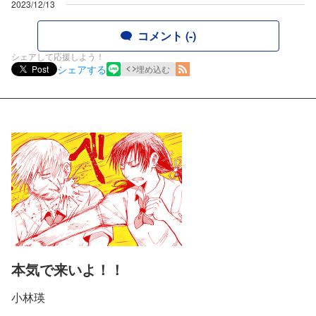
2023/12/13
コメント (-)
シェアして応援しよう！
シェアする
Post
埋め込む
本気で来いよ！！
小林瑛