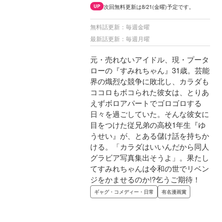
次回無料更新は8/21(金曜)予定です。
UP
無料話更新：毎週金曜
最新話更新：毎週月曜
元・売れないアイドル、現・プータ
ローの『すみれちゃん』31歳。芸能
界の熾烈な競争に敗北し、カラダも
ココロもボコられた彼女は、とりあ
えずボロアパートでゴロゴロする
日々を過ごしていた。そんな彼女に
目をつけた従兄弟の高校1年生『ゆ
うせい』が、とある儲け話を持ちか
ける。「カラダはいいんだから同人
グラビア写真集出そうよ」。果たし
てすみれちゃんは令和の世でリベン
ジをかませるのか!?乞うご期待！
ギャグ・コメディー・日常
有名漫画賞