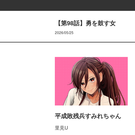
【第98話】勇を鼓す女
2026/05/25
平成敗残兵すみれちゃん
里見U