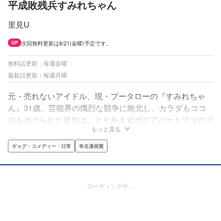
平成敗残兵すみれちゃん
里見U
次回無料更新は8/21(金曜)予定です。
UP
無料話更新：毎週金曜
最新話更新：毎週月曜
元・売れないアイドル、現・プータローの『すみれちゃ
ん』31歳。芸能界の熾烈な競争に敗北し、カラダもココ
ロもボコられた彼女は、とりあえずボロアパートでゴロゴ
もっと見る
ロする日々を過ごしていた。そんな彼女に目をつけた従兄
弟の高校1年生『ゆうせい』が、とある儲け話を持ちかけ
ギャグ・コメディー・日常
有名漫画賞
る。「カラダはいいんだから同人グラビア写真集出そう
よ」。果たしてすみれちゃんは令和の世でリベンジをかま
せるのか!?乞うご期待！
ローディング中…