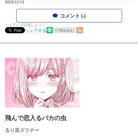
2023/12/13
コメント (-)
シェアして応援しよう！
シェアする
Post
埋め込む
飛んで恋入るバカの虫
るり原ズラチー