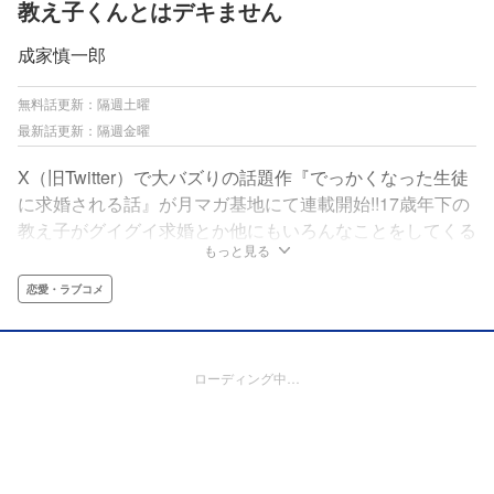
教え子くんとはデキません
成家慎一郎
無料話更新：隔週土曜
最新話更新：隔週金曜
X（旧Twitter）で大バズりの話題作『でっかくなった生徒
に求婚される話』が月マガ基地にて連載開始!!17歳年下の
教え子がグイグイ求婚とか他にもいろんなことをしてくる
もっと見る
っ!!
恋愛・ラブコメ
ローディング中…