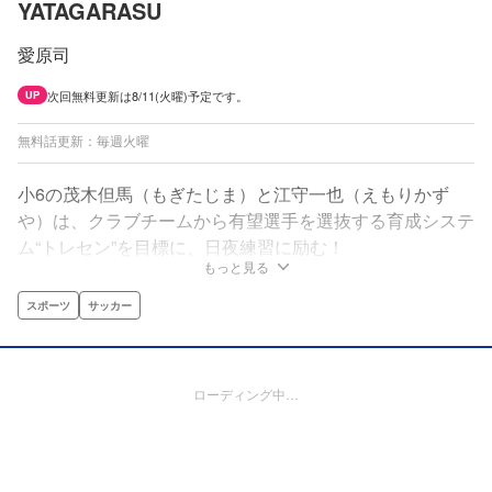
YATAGARASU
愛原司
次回無料更新は8/11(火曜)予定です。
UP
無料話更新：毎週火曜
小6の茂木但馬（もぎたじま）と江守一也（えもりかず
や）は、クラブチームから有望選手を選抜する育成システ
ム“トレセン”を目標に、日夜練習に励む！
もっと見る
スポーツ
サッカー
ローディング中…