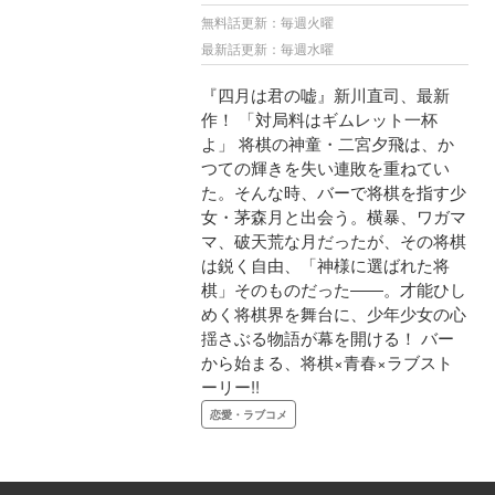
無料話更新：毎週火曜
最新話更新：毎週水曜
『四月は君の嘘』新川直司、最新
作！ 「対局料はギムレット一杯
よ」 将棋の神童・二宮夕飛は、か
つての輝きを失い連敗を重ねてい
た。そんな時、バーで将棋を指す少
女・茅森月と出会う。横暴、ワガマ
マ、破天荒な月だったが、その将棋
は鋭く自由、「神様に選ばれた将
棋」そのものだった――。才能ひし
めく将棋界を舞台に、少年少女の心
揺さぶる物語が幕を開ける！ バー
から始まる、将棋×青春×ラブスト
ーリー!!
恋愛・ラブコメ