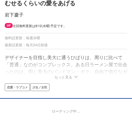
むせるくらいの愛をあげる
岩下慶子
次回無料更新は8/12(水曜)予定です。
UP
無料話更新：毎週水曜
最新話更新：毎月24日前後
デザイナーを目指し美大に通うひばりは、周りに比べて
「普通」なのがコンプレックス。ある日ラーメン屋で出会
ったのは、同じ美大のバンドマン・ガク。自由で強引なガ
もっと見る
クに振り回されながらも、ひばりの世界は大きく動き出し
て…!?
恋愛・ラブコメ
少女／女性
ローディング中…