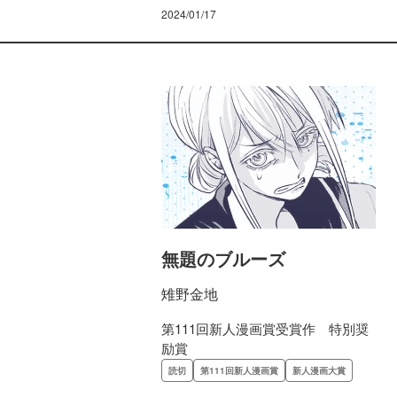
2024/01/17
無題のブルーズ
雉野金地
第111回新人漫画賞受賞作 特別奨
励賞
読切
第111回新人漫画賞
新人漫画大賞