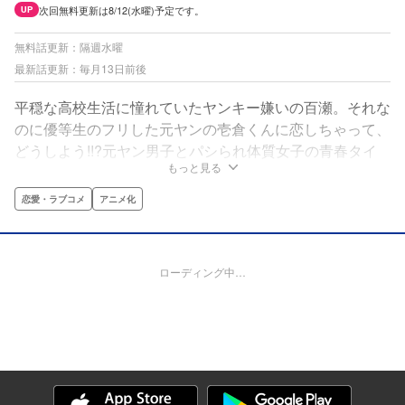
次回無料更新は8/12(水曜)予定です。
UP
無料話更新：隔週水曜
最新話更新：毎月13日前後
平穏な高校生活に憧れていたヤンキー嫌いの百瀬。それな
のに優等生のフリした元ヤンの壱倉くんに恋しちゃって、
どうしよう!!?元ヤン男子とパシられ体質女子の青春タイ
もっと見る
マン・ラブ！
恋愛・ラブコメ
アニメ化
ローディング中…