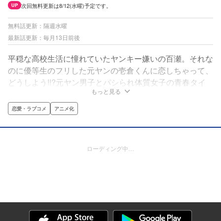
次回無料更新は8/12(水曜)予定です。
UP
無料話更新：隔週水曜
最新話更新：毎月13日前後
平穏な高校生活に憧れていたヤンキー嫌いの百瀬。それな
のに優等生のフリした元ヤンの壱倉くんに恋しちゃって、
どうしよう!!?元ヤン男子とパシられ体質女子の青春タイ
もっと見る
マン・ラブ！
恋愛・ラブコメ
アニメ化
ローディング中…