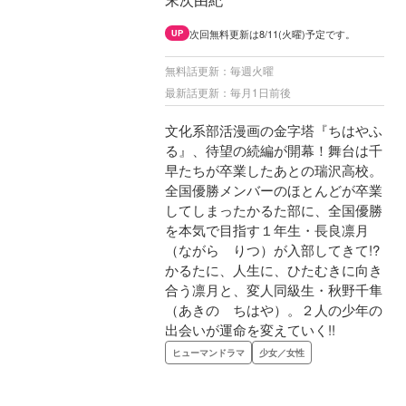
次回無料更新は8/11(火曜)予定です。
UP
無料話更新：毎週火曜
最新話更新：毎月1日前後
文化系部活漫画の金字塔『ちはやふ
る』、待望の続編が開幕！舞台は千
早たちが卒業したあとの瑞沢高校。
全国優勝メンバーのほとんどが卒業
してしまったかるた部に、全国優勝
を本気で目指す１年生・長良凛月
（ながら りつ）が入部してきて!?
かるたに、人生に、ひたむきに向き
合う凛月と、変人同級生・秋野千隼
（あきの ちはや）。２人の少年の
出会いが運命を変えていく!!
ヒューマンドラマ
少女／女性