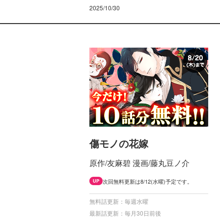
2025/10/30
傷モノの花嫁
原作/友麻碧 漫画/藤丸豆ノ介
次回無料更新は8/12(水曜)予定です。
UP
無料話更新：毎週水曜
最新話更新：毎月30日前後