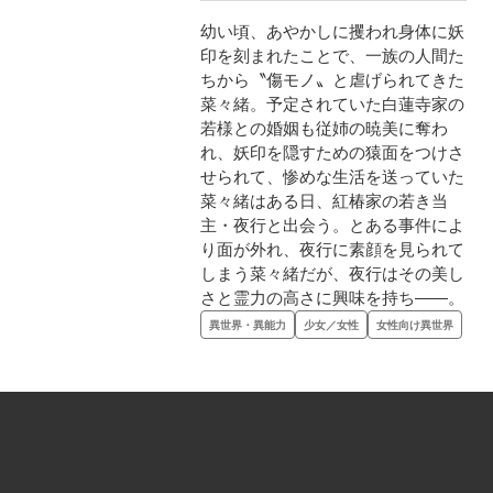
幼い頃、あやかしに攫われ身体に妖
印を刻まれたことで、一族の人間た
ちから〝傷モノ〟と虐げられてきた
菜々緒。予定されていた白蓮寺家の
若様との婚姻も従姉の暁美に奪わ
れ、妖印を隠すための猿面をつけさ
せられて、惨めな生活を送っていた
菜々緒はある日、紅椿家の若き当
主・夜行と出会う。とある事件によ
り面が外れ、夜行に素顔を見られて
しまう菜々緒だが、夜行はその美し
さと霊力の高さに興味を持ち――。
異世界・異能力
少女／女性
女性向け異世界