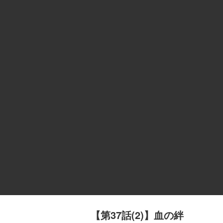
【第37話(2)】血の絆