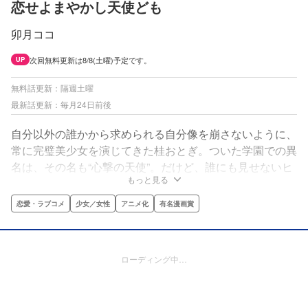
恋せよまやかし天使ども
卯月ココ
次回無料更新は8/8(土曜)予定です。
UP
無料話更新：隔週土曜
最新話更新：毎月24日前後
自分以外の誰かから求められる自分像を崩さないように、
常に完璧美少女を演じてきた桂おとぎ。ついた学園での異
名は、その名も“心撃の天使”。だけど、誰にも見せないヒ
もっと見る
ミツにするはずだった裏の顔を、気になっていた完璧男子
の一 刻（にのまえ とき）に見られてしまう…。ところ
恋愛・ラブコメ
少女／女性
アニメ化
有名漫画賞
が、優しくて完璧だと思っていた一 刻にもヒミツにして
いた裏の顔があって…!!?完璧を装う男女のだまし合い
（？）ラブ、始まる―!!!
ローディング中…