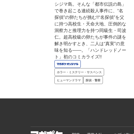
シジマ島。そんな「都市伝説の島」
で巻き起こる連続殺人事件に、“名
探偵”の卵たちが挑む!!“名探偵”を父
に持つ高校生・天命大地、圧倒的な
洞察力と推理力を持つ同級生・司波
仁。超高校級の卵たちが事件の謎を
解き明かすとき、二人は“真実”の意
味を知る――。「ハンドレッドノー
ト」初のコミカライズ!!
ホラー・ミステリー・サスペンス
ヒューマンドラマ
探偵・警察