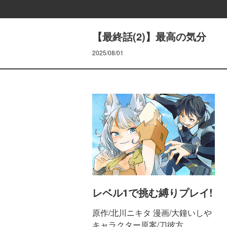
【最終話(2)】最高の気分
2025/08/01
レベル1で挑む縛りプレイ!
原作/北川ニキタ 漫画/大鐘いしや
キャラクター原案/刀彼方