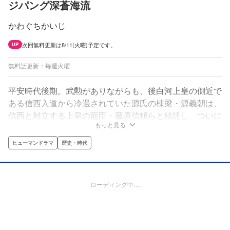
ジパング深蒼海流
かわぐちかいじ
次回無料更新は8/11(火曜)予定です。
UP
無料話更新：毎週火曜
平安時代後期。武勲がありながらも、後白河上皇の側近で
ある信西入道から冷遇されていた源氏の棟梁・源義朝は、
信西と対立する上皇の寵臣・藤原信頼らと結託し、ついに
もっと見る
決起する。1159年（平治元年）冬、世にいう「平治の
乱」のはじまりである。父・義朝から次期当主に期待され
ヒューマンドラマ
歴史・時代
る頼朝は、13歳で初陣に出る。源氏と平氏の決戦の時が
迫っていた。
ローディング中…