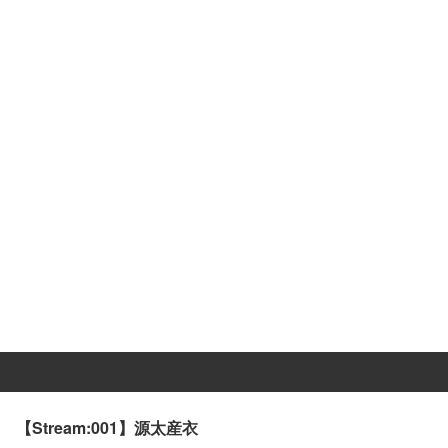
【Stream:001】源太産衣