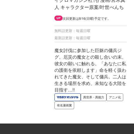
人 キャラクター原案/叶世べんち
次回更新は8/16(日曜)予定です。
UP
無料話更新：毎週日曜
最新話更新：毎週日曜
魔女討伐に参加した巨躯の傭兵ジ
グ。厄災の魔女との殺し合いの末、
彼女の願いに触れる。「あなたに私
の護衛を依頼します」命を軽く扱わ
れてきた魔女、そして傭兵。二人は
生きる場所を求め、未知なる大陸を
目指す…!!
異世界・異能力
アニメ化
有名漫画賞