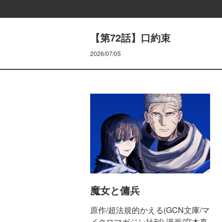
【第72話】口約束
2026/07/05
魔女と傭兵
原作/超法規的かえる(GCN文庫/マ
イクロマガジン社刊) 漫画/宮木真