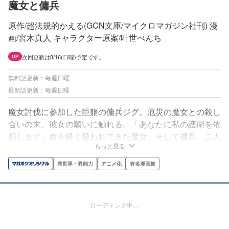
魔女と傭兵
原作/超法規的かえる(GCN文庫/マイクロマガジン社刊) 漫
画/宮木真人 キャラクター原案/叶世べんち
次回更新は8/16(日曜)予定です。
UP
無料話更新：毎週日曜
最新話更新：毎週日曜
魔女討伐に参加した巨躯の傭兵ジグ。厄災の魔女との殺し
合いの末、彼女の願いに触れる。「あなたに私の護衛を依
頼します」命を軽く扱われてきた魔女、そして傭兵。二人
もっと見る
は生きる場所を求め、未知なる大陸を目指す…!!
異世界・異能力
アニメ化
有名漫画賞
ローディング中…