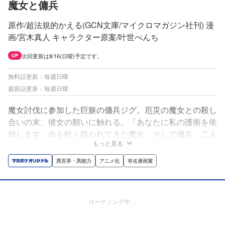
魔女と傭兵
原作/超法規的かえる(GCN文庫/マイクロマガジン社刊) 漫
画/宮木真人 キャラクター原案/叶世べんち
次回更新は8/16(日曜)予定です。
UP
無料話更新：毎週日曜
最新話更新：毎週日曜
魔女討伐に参加した巨躯の傭兵ジグ。厄災の魔女との殺し
合いの末、彼女の願いに触れる。「あなたに私の護衛を依
頼します」命を軽く扱われてきた魔女、そして傭兵。二人
もっと見る
は生きる場所を求め、未知なる大陸を目指す…!!
異世界・異能力
アニメ化
有名漫画賞
ローディング中…