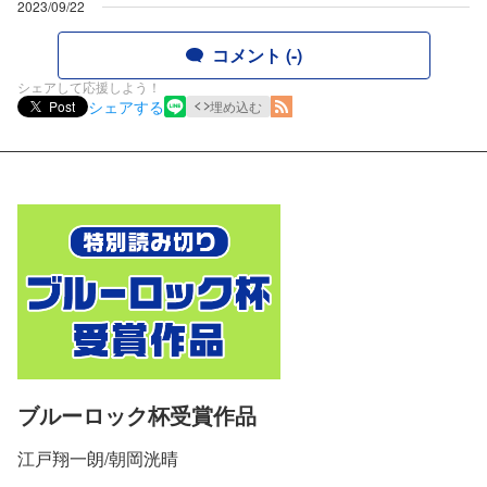
2023/09/22
コメント (-)
シェアして応援しよう！
シェアする
Post
埋め込む
ブルーロック杯受賞作品
江戸翔一朗/朝岡洸晴