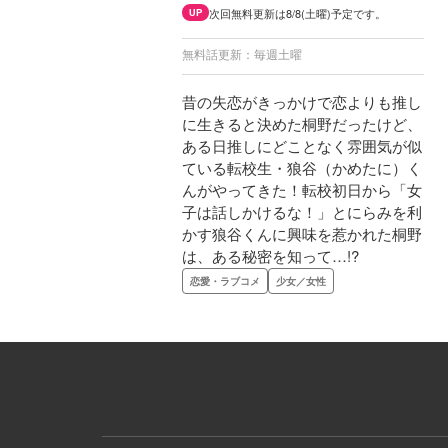
次回無料更新は8/8(土曜)予定です。
UP
無料話更新：毎週土曜
昔の失恋がきっかけで恋よりも推し
に生きると決めた桐野だったけど、
ある日推しにどことなく雰囲気が似
ている転校生・狼谷（かめたに）く
んがやってきた！転校初日から「女
子は話しかけるな！」とにらみを利
かす狼谷くんに興味を惹かれた桐野
は、ある秘密を知って…!?
恋愛・ラブコメ
少女／女性