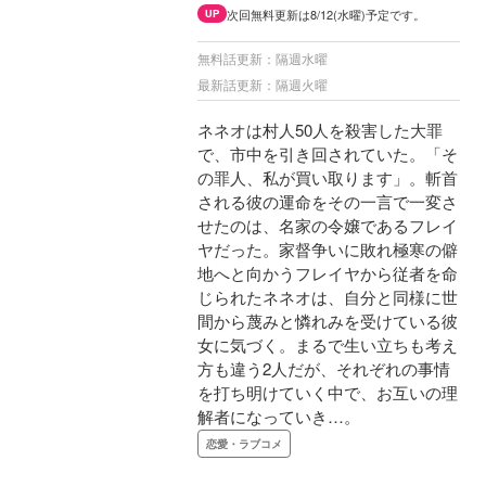
次回無料更新は8/12(水曜)予定です。
UP
無料話更新：隔週水曜
最新話更新：隔週火曜
ネネオは村人50人を殺害した大罪
で、市中を引き回されていた。「そ
の罪人、私が買い取ります」。斬首
される彼の運命をその一言で一変さ
せたのは、名家の令嬢であるフレイ
ヤだった。家督争いに敗れ極寒の僻
地へと向かうフレイヤから従者を命
じられたネネオは、自分と同様に世
間から蔑みと憐れみを受けている彼
女に気づく。まるで生い立ちも考え
方も違う2人だが、それぞれの事情
を打ち明けていく中で、お互いの理
解者になっていき…。
恋愛・ラブコメ