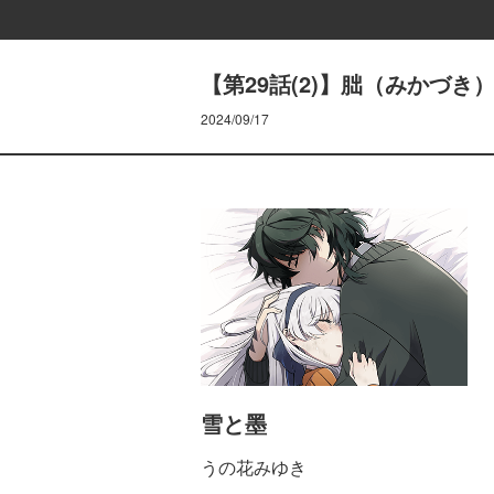
【第29話(2)】朏（みかづき
2024/09/17
雪と墨
うの花みゆき