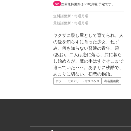
次回無料更新は8/10(月曜)予定です。
UP
無料話更新：毎週月曜
最新話更新：毎週月曜
ヤクザに殺し屋として育てられ、人
の愛を知らずに育った少女、ねず
み。何も知らない普通の青年、碧
(あお)。二人は恋に落ち、共に暮ら
し始めるが、魔の手はすぐそこまで
迫っていた‥‥。あまりに残酷で、
あまりに切ない、初恋の物語。
ホラー・ミステリー・サスペンス
有名漫画賞