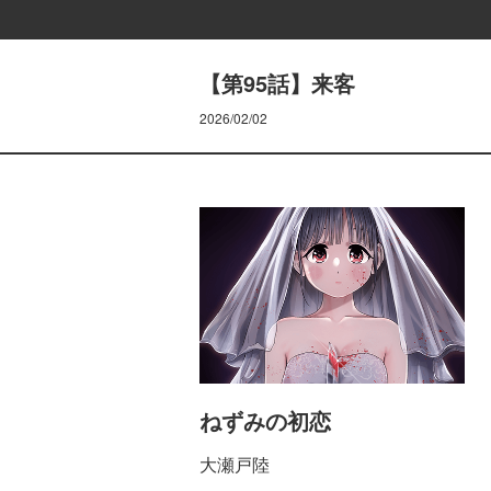
【第95話】来客
2026/02/02
ねずみの初恋
大瀬戸陸