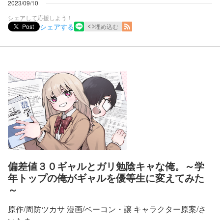
2023/09/10
シェアして応援しよう！
シェアする
Post
埋め込む
偏差値３０ギャルとガリ勉陰キャな俺。～学
年トップの俺がギャルを優等生に変えてみた
～
原作/周防ツカサ 漫画/ベーコン・譲 キャラクター原案/さ