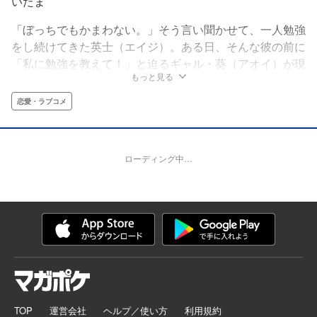
いたま
「ぼっちでもかまわない。」そう言い聞かせて、一人勉強
をし続けてきた英士（エイジ）。ある日、そんな彼の前に
「私に勉強を教えて！」と迫るギャル・葵（アオイ）が現
もっと見る
れる。断ろうとする英士だったが、流れるようにファミレ
スに連行され、葵に勉強を教えることになり――？
恋愛・ラブコメ
ローディング中…
TOP
運営会社
ヘルプ／使い方
利用規約