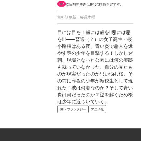
次回無料更新は8/13(木曜)予定です。
UP
無料話更新：毎週木曜
目には目を！歯には歯を!!悪には悪
を!!!――普通（？）の女子高生・桜
小路桜はある夜、青い炎で悪人を燃
やす謎の少年を目撃する！しかし翌
朝、現場となった公園には何の痕跡
も残っていなかった。自分の見たも
のが現実だったのか思い悩む桜、そ
の前に昨夜の少年が転校生として現
れた！彼は何者なのか？そして青い
炎は何だったのか？謎を解くため桜
は少年に近づいていく。
SF・ファンタジー
アニメ化