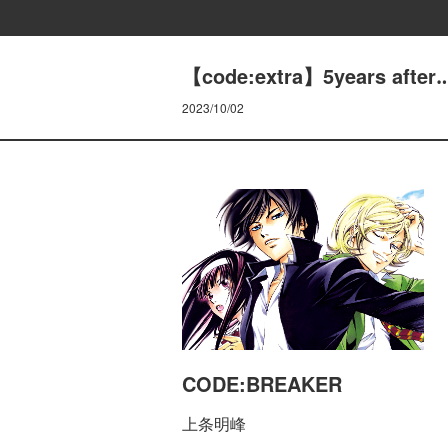
【code:extra】5years after‥
2023/10/02
CODE:BREAKER
上条明峰