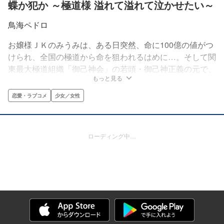
蝶か犯か ～極道様 溢れて溢れて泣かせたい～
鳥海ペドロ
お嬢様ＪＫのみうみは、ある日突然、命に100億の値がつ
けられ、全国の極道から命を狙われるはめに…。そして関
東最大極道組織「御己神会」の若頭・御己神正義の元で、
もっと見る
人質になってしまった。恐ろしい人質生活…のはずが、泣
いたことがないという御己神に、みうみは「泣かせる」と
恋愛・ラブコメ
少女／女性
宣言してしまう。そんな天然なみうみに、御己神は次第に
心をかき乱されていき…。極道の面子と、JKの意地が絡
み合う、刺激的LOVE!
ローディング中…