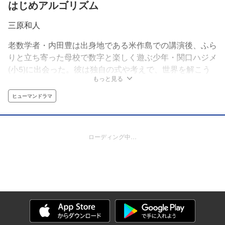
はじめアルゴリズム
三原和人
老数学者・内田豊は出身地である米作島での講演後、ふら
りと立ち寄った母校で数字と楽しく遊ぶ少年・関口ハジメ
(小5)に出会った。彼は独自の式や考えで、世界を解こう
もっと見る
としていた。彼の才能に内田は惚れ、出会ったことに運命
を感じたのであった。自然から、恋心から、生き死にか
ヒューマンドラマ
ら、はじめは数学を導き出す！世界の見え方が変わってい
く数学ジュブナイル!!
ローディング中…