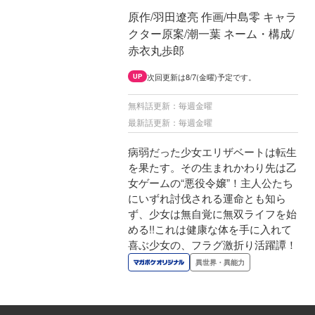
原作/羽田遼亮 作画/中島零 キャラ
クター原案/潮一葉 ネーム・構成/
赤衣丸歩郎
次回更新は8/7(金曜)予定です。
UP
無料話更新：毎週金曜
最新話更新：毎週金曜
病弱だった少女エリザベートは転生
を果たす。その生まれかわり先は乙
女ゲームの“悪役令嬢”！主人公たち
にいずれ討伐される運命とも知ら
ず、少女は無自覚に無双ライフを始
める!!これは健康な体を手に入れて
喜ぶ少女の、フラグ激折り活躍譚！
異世界・異能力