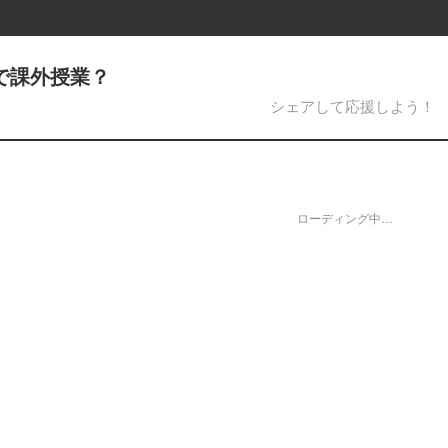
)で課外授業？
シェアして応援しよう！
ローディング中…