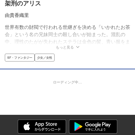
架刑のアリス
由貴香織里
世界有数の財閥で行われる世継ぎを決める「いかれたお茶
会」という名の兄妹同士の殺し合いが始まった。混乱の
中、理性のたがが失われたステラは金色の髪、青い服をま
もっと見る
とった美しき少女に変身して――!?
SF・ファンタジー
少女／女性
ローディング中…