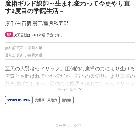
魔術ギルド総帥～生まれ変わって今更やり直
す2度目の学院生活～
原作/白石新 漫画/望月秋五郎
次回更新は8/13(木曜)予定です。
UP
無料話更新：毎週木曜
最新話更新：毎週木曜
至天の大賢者セドリック。圧倒的な魔導の力により生ける
伝説とも呼ばれていた彼だが、部下の裏切りにより非運の
死を遂げてしまう。己の力に限界を感じていたセドリック
もっと見る
は、転生の法理を使用して子どもからのやり直しを図る。
しかし、転生先はいじめられっ子の落ちこぼれ!?自らの命
異世界・異能力
復讐劇
を捧げてまでセドリックを呼び出した青年の為、最強の大
賢者の復讐劇が始まる!!
ローディング中…