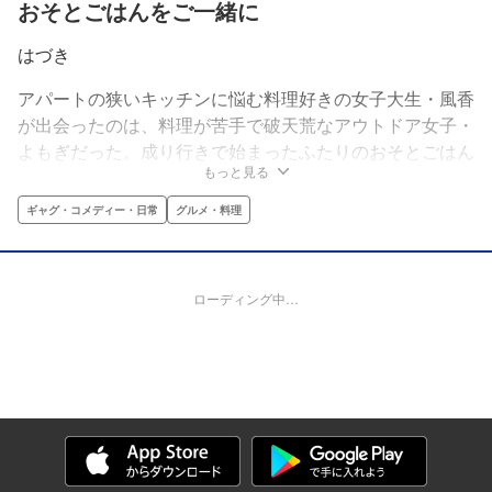
おそとごはんをご一緒に
はづき
アパートの狭いキッチンに悩む料理好きの女子大生・風香
が出会ったのは、料理が苦手で破天荒なアウトドア女子・
よもぎだった。成り行きで始まったふたりのおそとごはん
もっと見る
は、なんだかとっても温かくて…女ふたりの助け合いアウ
トドアグルメ漫画スタート！
ギャグ・コメディー・日常
グルメ・料理
ローディング中…