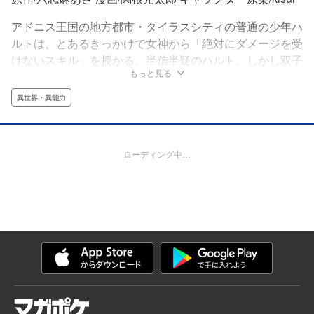
アドニス王国の地方都市・タイラスシティの普通の少年ハ
ルトは、とあるきっかけで女神から「絶対にダメージを受
けないスキル」を授かる。半信半疑のハルト。しかし双子
もっと見る
の冒険者姉妹・リリスとアリスと出会ったことで、その歩
む道は大きく変わり始めるのだった。人も魔も、あらゆる
異世界・異能力
ものを無双する冒険者として―――!!
ローディング中…