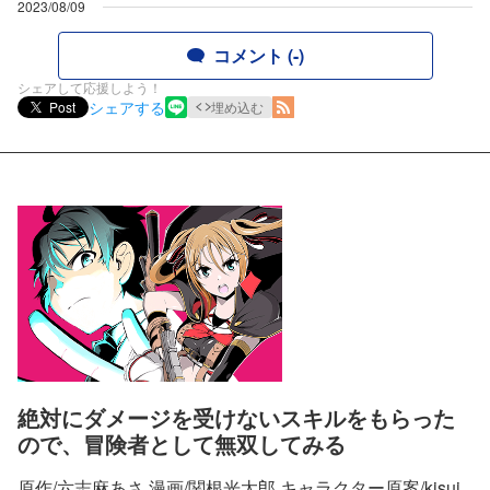
2023/08/09
コメント (-)
シェアして応援しよう！
シェアする
Post
埋め込む
絶対にダメージを受けないスキルをもらった
ので、冒険者として無双してみる
原作/六志麻あさ 漫画/関根光太郎 キャラクター原案/kisui