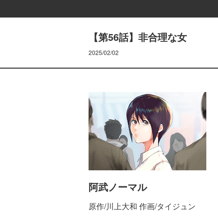
【第56話】非合理な女
2025/02/02
阿武ノーマル
原作/川上大和 作画/タイジュン