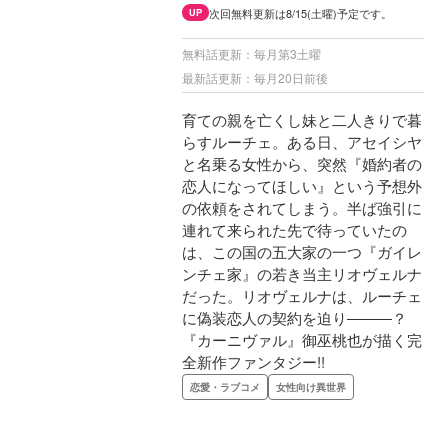
次回無料更新は8/15(土曜)予定です。
UP
無料話更新：毎月第3土曜
最新話更新：毎月20日前後
育ての親を亡くし妹と二人きりで暮
らすルーチェ。ある日、アセイシヤ
と名乗る女性から、突然『婚約者の
恋人になってほしい』という予想外
の依頼をされてしまう。半ば強引に
連れて来られた先で待っていたの
は、この国の五大家の一つ『ガイレ
ンチェ家』の若き当主リオヴェルナ
だった。リオヴェルナは、ルーチェ
に偽装恋人の契約を迫り―――？
『カーニヴァル』御巫桃也が描く完
全新作ファンタジー!!
恋愛・ラブコメ
女性向け異世界