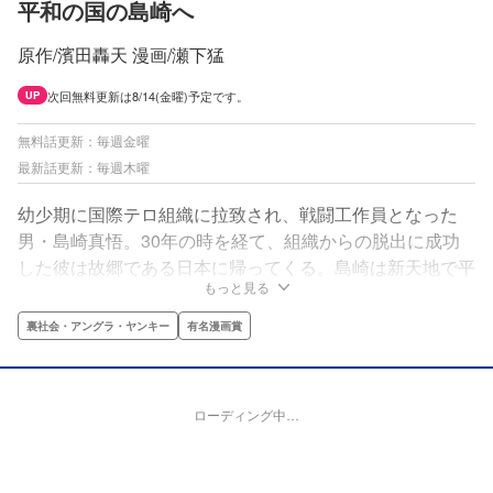
平和の国の島崎へ
原作/濱田轟天 漫画/瀬下猛
次回無料更新は8/14(金曜)予定です。
UP
無料話更新：毎週金曜
最新話更新：毎週木曜
幼少期に国際テロ組織に拉致され、戦闘工作員となった
男・島崎真悟。30年の時を経て、組織からの脱出に成功
した彼は故郷である日本に帰ってくる。島崎は新天地で平
もっと見る
和な日常を手に入れられるのか――。原作は大型新人・濱
田轟天、作画は『ハーン -草と鉄と羊-』『インビンシブ
裏社会・アングラ・ヤンキー
有名漫画賞
ル』の瀬下猛で贈る、日常と戦場の狭間で生きる男のアク
ション譚！
ローディング中…