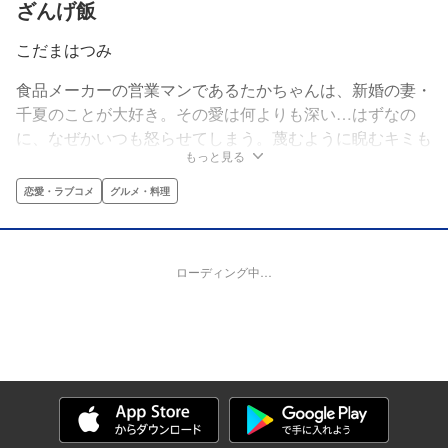
ざんげ飯
こだまはつみ
食品メーカーの営業マンであるたかちゃんは、新婚の妻・
千夏のことが大好き。その愛は何よりも深い…はずなの
に、なぜかいつも怒らせてしまう。蔑むように睨むキミも
もっと見る
好きだけど、やっぱり笑った顔が見たいから——！料理上
手なやらかし夫が、フキゲンな妻に捧げる美味しい「ごめ
恋愛・ラブコメ
グルメ・料理
んなさい」。平身低頭、グルメ・ラブコメディ!!
ローディング中…