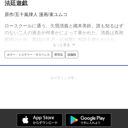
法廷遊戯
原作/五十嵐律人 漫画/束ユムコ
ロースクールに通う、久我清義と織本美鈴。誰も知るはず
のない二人の過去が何者かによって暴かれた。清義は真相
解明のため、異端の天才・結城馨に相談を持ちかける。
もっと見る
ホラー・ミステリー・サスペンス
実写化
頭脳戦
ローディング中…