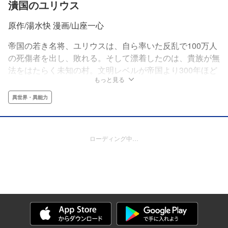
潰国のユリウス
原作/湯水快 漫画/山座一心
帝国の若き名将、ユリウスは、自ら率いた反乱で100万人
の死傷者を出し、敗れる。そして漂着したのは、貴族が無
法をはたらく未知の村。文明レベルが帝国より300年ほど
もっと見る
遅れたこの地で、ユリウスは第二の人生を歩もうとする
が、ここは何かがおかしい。異形の生物、銃火器の暴発、
異世界・異能力
「マホウ」なる意味不明の概念――。原理の異なる2つの
世界を越境してしまった男・ユリウスの「将軍としての生
き直し」が始まる！
ローディング中…