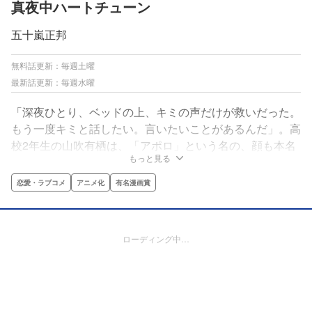
真夜中ハートチューン
五十嵐正邦
無料話更新：毎週土曜
最新話更新：毎週水曜
「深夜ひとり、ベッドの上、キミの声だけが救いだった。
もう一度キミと話したい。言いたいことがあるんだ」。高
校2年生の山吹有栖は、「アポロ」という名の、顔も本名
もっと見る
も知らないラジオ配信者の少女を探していた。だがある
日、有栖は進学先の高校の放送部にアポロの手がかりを得
恋愛・ラブコメ
アニメ化
有名漫画賞
る。そこにいたのは「声に関わる仕事に就く」夢を描く美
少女が…4人!!アポロは誰？4人の夢の行方は？かわいくも
懸命なサクセスラブコメ、ここに開演!!
ローディング中…