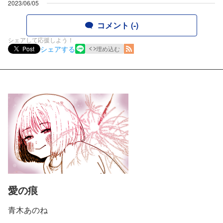
2023/06/05
コメント (-)
シェアして応援しよう！
シェアする
Post
埋め込む
愛の痕
青木あのね