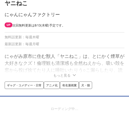
ヤニねこ
にゃんにゃんファクトリー
次回無料更新は8/13(木曜)予定です。
UP
無料話更新：毎週木曜
最新話更新：毎週月曜
にゃがみ原市に住む獣人「ヤニねこ」は、とにかく煙草が
大好きなクズ！倫理観も清潔感も全然ねえから、吸い殻を
窓から投げ捨てたり人に唾吐いたりう○こ漏らしたり、読
もっと見る
者がひっくり返るくらいやべー日々を送ってます。でも妹
ちゃんとかカワイイ獣人も出るし、まあ身構えず読んでく
ギャグ・コメディー・日常
アニメ化
有名漫画賞
犬・猫
ださい…人気あんのよマジで！
ローディング中…