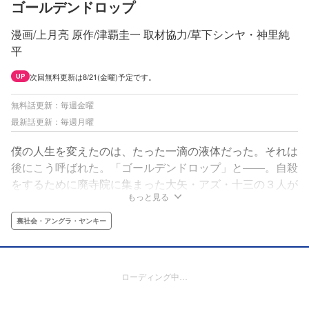
ゴールデンドロップ
漫画/上月亮 原作/津覇圭一 取材協力/草下シンヤ・神里純
平
次回無料更新は8/21(金曜)予定です。
UP
無料話更新：毎週金曜
最新話更新：毎週月曜
僕の人生を変えたのは、たった一滴の液体だった。それは
後にこう呼ばれた。「ゴールデンドロップ」と――。自殺
をするために廃寺院に集まった大矢・アズ・十三の３人が
もっと見る
出会ったのは、謎の男・レイジと大量の覚醒剤だった。
「どうせ死ぬつもりなら、運ぶのとか売るのとか手伝って
裏社会・アングラ・ヤンキー
くんない？」レイジの一言から、４人の運命は動き始め
る。
ローディング中…