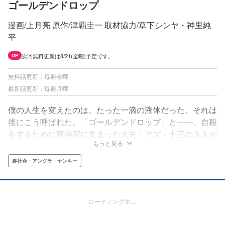
ゴールデンドロップ
漫画/上月亮 原作/津覇圭一 取材協力/草下シンヤ・神里純
平
次回無料更新は8/21(金曜)予定です。
UP
無料話更新：毎週金曜
最新話更新：毎週月曜
僕の人生を変えたのは、たった一滴の液体だった。それは
後にこう呼ばれた。「ゴールデンドロップ」と――。自殺
をするために廃寺院に集まった大矢・アズ・十三の３人が
もっと見る
出会ったのは、謎の男・レイジと大量の覚醒剤だった。
「どうせ死ぬつもりなら、運ぶのとか売るのとか手伝って
裏社会・アングラ・ヤンキー
くんない？」レイジの一言から、４人の運命は動き始め
る。
ローディング中…